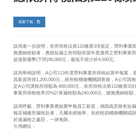
檔案下載
該局進一步說明，依所得稅法第110條第3項規定，營利事
無應納稅額者，應就短漏之所得額依當年度適用之營利事業
超過新臺幣(下同)90,000元，最低不得少於4,500元。
該局舉例說明，A公司113年度營利事業所得稅結算申報案，原核
其薪資所得1,200,000元，經所轄稽徵機關調查後，A公
定A公司課稅所得額為-800,000元，依所得稅法第110條第3項
事業所得稅稅率20%計算漏稅額為240,000元，雖無應納稅額，
該局呼籲，營利事業應如實申報員工薪資，倘因疏忽致有短漏
報並補繳所漏稅款者，凡屬未經檢舉、未經稅捐稽徵機關或
於逃漏稅之處罰，一律免除。
引用網址：