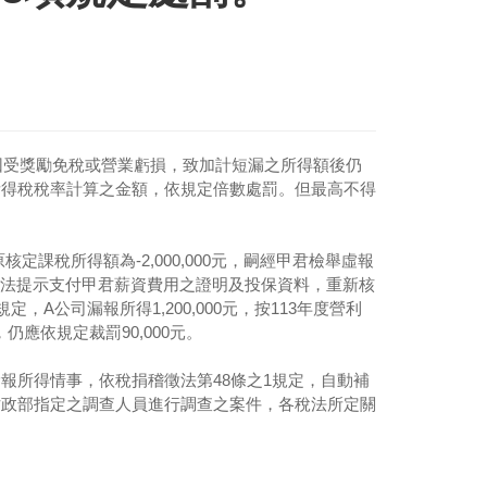
業因受獎勵免稅或營業虧損，致加計短漏之所得額後仍
所得稅稅率計算之金額，依規定倍數處罰。但最高不得
定課稅所得額為-2,000,000元，嗣經甲君檢舉虛報
司因無法提示支付甲君薪資費用之證明及投保資料，重新核
規定，A公司漏報所得1,200,000元，按113年度營利
仍應依規定裁罰90,000元。
報所得情事，依稅捐稽徵法第48條之1規定，自動補
財政部指定之調查人員進行調查之案件，各稅法所定關