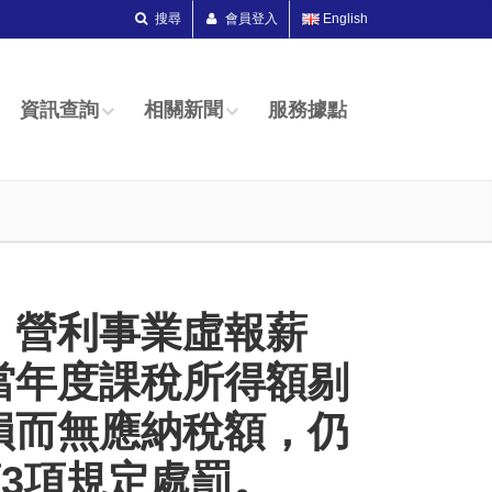
搜尋
會員登入
English
資訊查詢
相關新聞
服務據點
，營利事業虛報薪
當年度課稅所得額剔
損而無應納稅額，仍
第3項規定處罰。