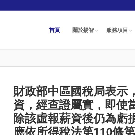
首頁
關於揚智
服務項目
財政部中區國稅局表示
資，經查證屬實，即使
除該虛報薪資後仍為虧
應依所得稅法第110條